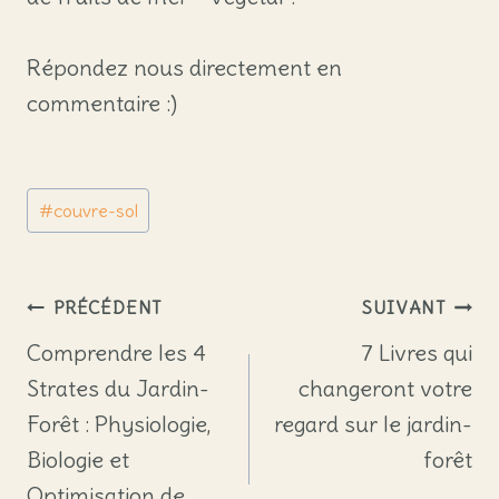
Répondez nous directement en
commentaire :)
Étiquettes
#
couvre-sol
de
la
publication :
Navigation
PRÉCÉDENT
SUIVANT
de
Comprendre les 4
7 Livres qui
Strates du Jardin-
changeront votre
l’article
Forêt : Physiologie,
regard sur le jardin-
Biologie et
forêt
Optimisation de