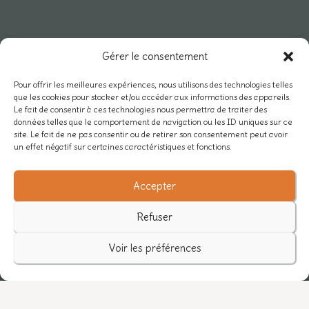
RESEAU & PRO
Gérer le consentement
Carte des projets
Pour offrir les meilleures expériences, nous utilisons des technologies telles
que les cookies pour stocker et/ou accéder aux informations des appareils.
Rejoindre Mycélium
Le fait de consentir à ces technologies nous permettra de traiter des
données telles que le comportement de navigation ou les ID uniques sur ce
Actualités du réseau
site. Le fait de ne pas consentir ou de retirer son consentement peut avoir
un effet négatif sur certaines caractéristiques et fonctions.
Nos partenaires
Accepter
/
Refuser
Voir les préférences
© 2026 Ecole Jardin-Forêt - Association Yalinnove