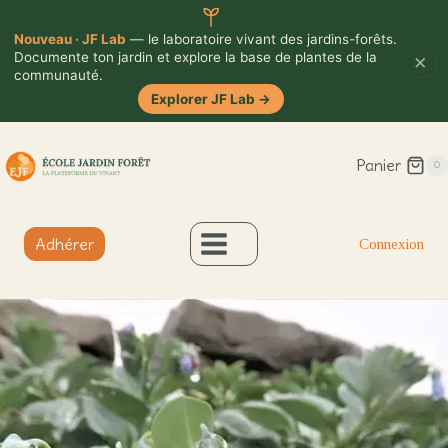
Nouveau · JF Lab
— le laboratoire vivant des jardins-forêts.
×
Documente ton jardin et explore la base de plantes de la
communauté.
Explorer JF Lab
→
Aller
Panier
au
0
contenu
Adhérer
Connexion