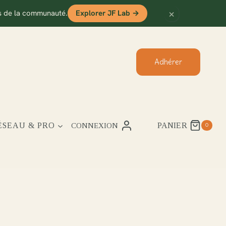
×
es de la communauté.
Explorer JF Lab
→
Adhérer
ÉSEAU & PRO
PANIER
CONNEXION
0