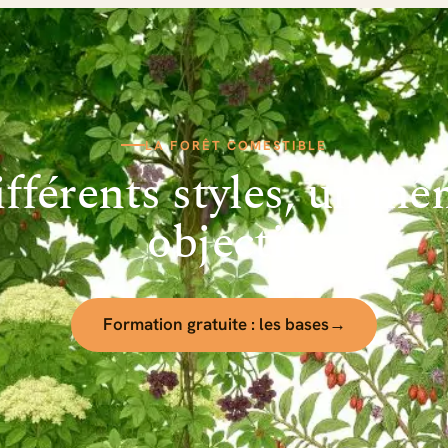
LA FORÊT COMESTIBLE
fférents styles, un m
objectif
Formation gratuite : les bases
→