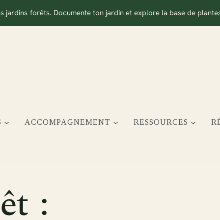
s jardins-forêts. Documente ton jardin et explore la base de plant
S
ACCOMPAGNEMENT
RESSOURCES
R
êt
: