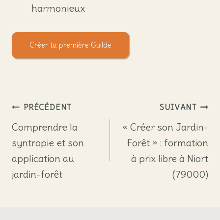
harmonieux
Créer ta première Guilde
Navigation
PRÉCÉDENT
SUIVANT
de
Comprendre la
« Créer son Jardin-
syntropie et son
Forêt » : formation
l’article
application au
à prix libre à Niort
jardin-forêt
(79000)