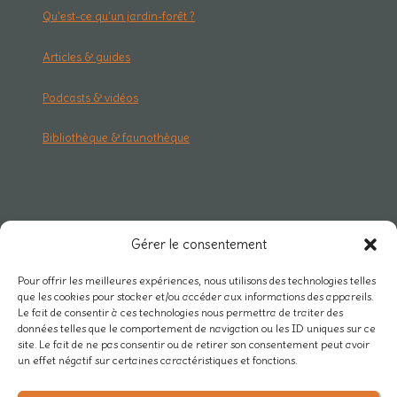
Qu'est-ce qu'un jardin-forêt ?
Articles & guides
Podcasts & vidéos
Bibliothèque & faunothèque
RESEAU & PRO
Gérer le consentement
Carte des projets
Pour offrir les meilleures expériences, nous utilisons des technologies telles
que les cookies pour stocker et/ou accéder aux informations des appareils.
Rejoindre Mycélium
Le fait de consentir à ces technologies nous permettra de traiter des
données telles que le comportement de navigation ou les ID uniques sur ce
Actualités du réseau
site. Le fait de ne pas consentir ou de retirer son consentement peut avoir
un effet négatif sur certaines caractéristiques et fonctions.
Nos partenaires