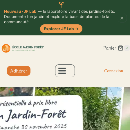
Nouveau · JF Lab
— le laboratoire vivant des jardins-forêts.
×
Documente ton jardin et explore la base de plantes de la
communauté.
Explorer JF Lab
→
Aller
Panier
au
0
contenu
Adhérer
Connexion