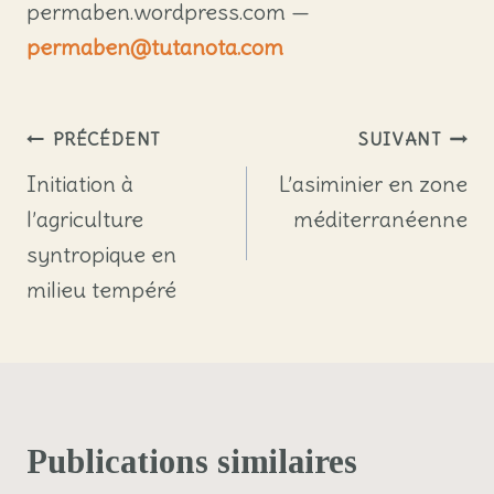
permaben.wordpress.com —
permaben@tutanota.com
Navigation
PRÉCÉDENT
SUIVANT
de
Initiation à
L’asiminier en zone
l’agriculture
méditerranéenne
l’article
syntropique en
milieu tempéré
Publications similaires