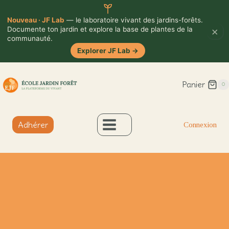
Nouveau · JF Lab
— le laboratoire vivant des jardins-forêts.
×
Documente ton jardin et explore la base de plantes de la
communauté.
Explorer JF Lab
→
Aller
Panier
au
0
contenu
Adhérer
Connexion