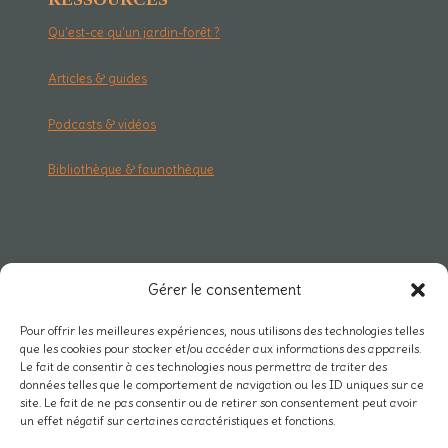
Qu'est-ce qu'un jardin-forêt ?
Articles & guides
Podcasts & vidéos
Bibliothèque & faunothèque
RESEAU & PRO
Gérer le consentement
Carte des projets
Pour offrir les meilleures expériences, nous utilisons des technologies telles
que les cookies pour stocker et/ou accéder aux informations des appareils.
Rejoindre Mycélium
Le fait de consentir à ces technologies nous permettra de traiter des
données telles que le comportement de navigation ou les ID uniques sur ce
Actualités du réseau
site. Le fait de ne pas consentir ou de retirer son consentement peut avoir
un effet négatif sur certaines caractéristiques et fonctions.
Nos partenaires