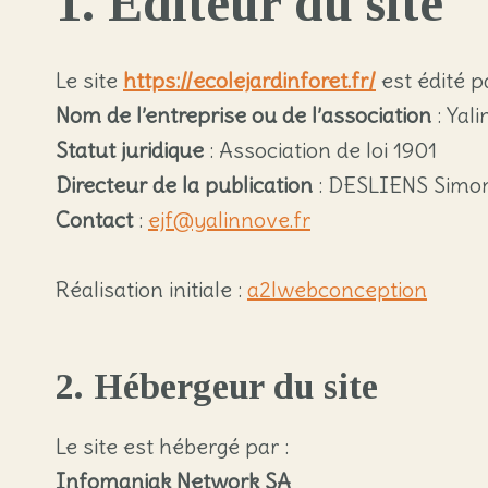
1. Éditeur du site
Le site
https://ecolejardinforet.fr/
est édité pa
Nom de l’entreprise ou de l’association
: Yal
Statut juridique
: Association de loi 1901
Directeur de la publication
: DESLIENS Simo
Contact
:
ejf@yalinnove.fr
Réalisation initiale :
a2lwebconception
2. Hébergeur du site
Le site est hébergé par :
Infomaniak Network SA