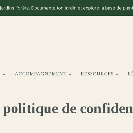
 jardins-forêts. Documente ton jardin et explore la base de pla
S
ACCOMPAGNEMENT
RESSOURCES
R
 politique de confiden