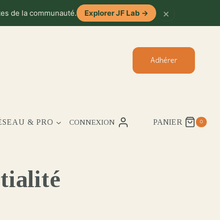
×
ntes de la communauté.
Explorer JF Lab
→
Adhérer
ÉSEAU & PRO
PANIER
CONNEXION
0
tialité