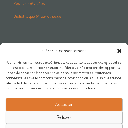
Podcasts & vidéos
Bibliothèque & faunothèque
RESEAU & PRO
Gérer le consentement
Carte des projets
Pour offrir les meilleures expériences, nous utilisons des technologies telles
que les cookies pour stocker et/ou accéder aux informations des appareils.
Rejoindre Mycélium
Le fait de consentir à ces technologies nous permettra de traiter des
données telles que le comportement de navigation ou les ID uniques sur ce
Actualités du réseau
site. Le fait de ne pas consentir ou de retirer son consentement peut avoir
un effet négatif sur certaines caractéristiques et fonctions.
Nos partenaires
Accepter
/
Refuser