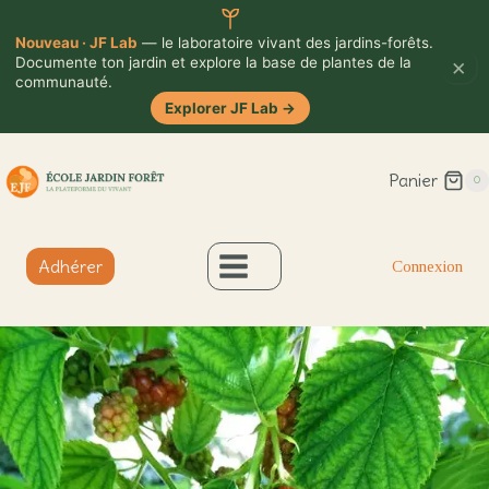
Nouveau · JF Lab
— le laboratoire vivant des jardins-forêts.
×
Documente ton jardin et explore la base de plantes de la
communauté.
Explorer JF Lab
→
Aller
Panier
au
0
contenu
Adhérer
Connexion