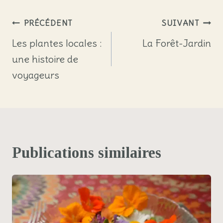
la
publication :
Navigation
PRÉCÉDENT
SUIVANT
de
Les plantes locales :
La Forêt-Jardin
une histoire de
l’article
voyageurs
Publications similaires