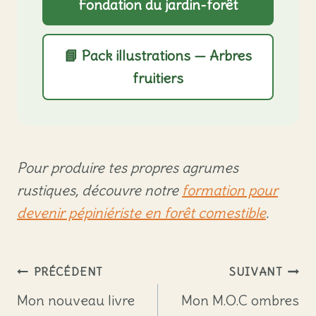
Fondation du jardin-forêt
📘 Pack illustrations — Arbres
fruitiers
Pour produire tes propres agrumes
rustiques, découvre notre
formation pour
devenir pépiniériste en forêt comestible
.
Navigation
PRÉCÉDENT
SUIVANT
de
Mon nouveau livre
Mon M.O.C ombres