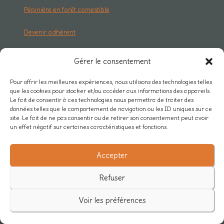
Pépinière en forêt comestible
Devenir adhérent
Gérer le consentement
RESSOURCES
Qu'est-ce qu'un jardin-forêt ?
Pour offrir les meilleures expériences, nous utilisons des technologies telles
que les cookies pour stocker et/ou accéder aux informations des appareils.
Le fait de consentir à ces technologies nous permettra de traiter des
Articles & guides
données telles que le comportement de navigation ou les ID uniques sur ce
site. Le fait de ne pas consentir ou de retirer son consentement peut avoir
un effet négatif sur certaines caractéristiques et fonctions.
Podcasts & vidéos
Bibliothèque & faunothèque
Accepter
Refuser
Voir les préférences
RESEAU & PRO
Carte des projets