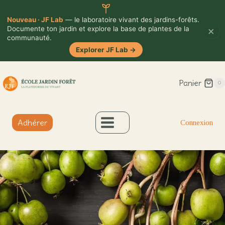
Nouveau · JF Lab
— le laboratoire vivant des jardins-forêts.
×
Documente ton jardin et explore la base de plantes de la
communauté.
Explorer JF Lab
→
Aller
Panier
au
0
contenu
Adhérer
Connexion