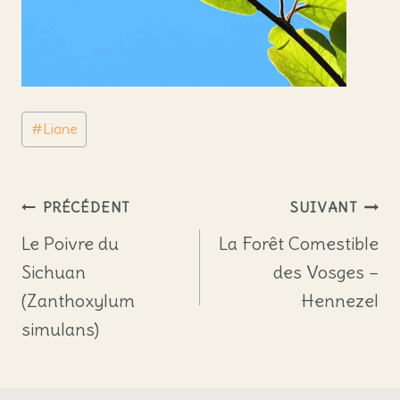
Étiquettes
#
Liane
de
la
publication :
Navigation
PRÉCÉDENT
SUIVANT
de
Le Poivre du
La Forêt Comestible
Sichuan
des Vosges –
l’article
(Zanthoxylum
Hennezel
simulans)