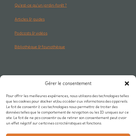
Qu'est-ce qu'un jardin-forêt ?
Articles & guides
Podcasts & vidéos
Bibliothèque & faunothèque
RESEAU & PRO
Gérer le consentement
Carte des projets
Pour offrir les meilleures expériences, nous utilisons des technologies telles
que les cookies pour stocker et/ou accéder aux informations des appareils.
Rejoindre Mycélium
Le fait de consentir à ces technologies nous permettra de traiter des
données telles que le comportement de navigation ou les ID uniques sur ce
Actualités du réseau
site. Le fait de ne pas consentir ou de retirer son consentement peut avoir
un effet négatif sur certaines caractéristiques et fonctions.
Nos partenaires