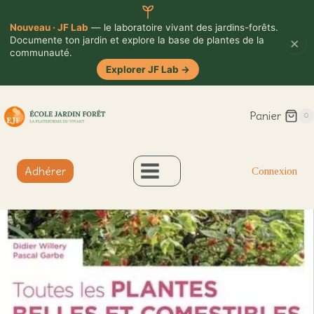
Nouveau · JF Lab
— le laboratoire vivant des jardins-forêts.
×
Documente ton jardin et explore la base de plantes de la
communauté.
Explorer JF Lab
→
Aller
Panier
au
0
contenu
Adhérer
Connexion