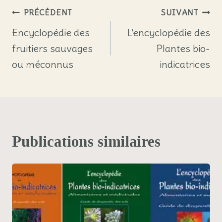
publication :
Navigation
PRÉCÉDENT
SUIVANT
de
Encyclopédie des
L’encyclopédie des
fruitiers sauvages
Plantes bio-
l’article
ou méconnus
indicatrices
Publications similaires