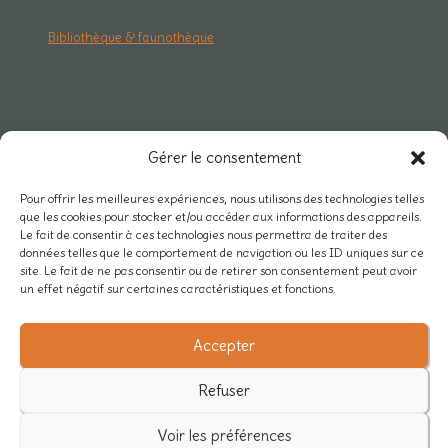
Bibliothèque & faunothèque
RESEAU & PRO
Gérer le consentement
Carte des projets
Pour offrir les meilleures expériences, nous utilisons des technologies telles
que les cookies pour stocker et/ou accéder aux informations des appareils.
Rejoindre Mycélium
Le fait de consentir à ces technologies nous permettra de traiter des
données telles que le comportement de navigation ou les ID uniques sur ce
Actualités du réseau
site. Le fait de ne pas consentir ou de retirer son consentement peut avoir
un effet négatif sur certaines caractéristiques et fonctions.
Nos partenaires
Accepter
/
Refuser
Voir les préférences