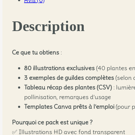
plantes
essentielles,
Description
80
illustrations
+
Ce que tu obtiens
:
template
Canva
80 illustrations exclusives
(40 plantes en
3 exemples de guildes complètes
(selon 
Tableau récap des plantes (CSV)
: lumièr
pollinisation, remarques d’usage
Templates Canva prêts à l’emploi
(pour p
Pourquoi ce pack est unique ?
✅ Illustrations HD avec fond transparent