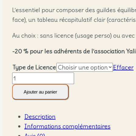
de
L’essentiel pour composer des guildes équilibr
prix :
face), un tableau récapitulatif clair (caractér
39,00 €
à
Au choix : sans licence (usage perso) ou avec 
71,00 €
-20 % pour les adhérents de l’association Yal
Type de Licence
Effacer
quantité
de
Ajouter au panier
Pack
Illustrations
Guildes
Description
—
Informations complémentaires
40
Avis (0)