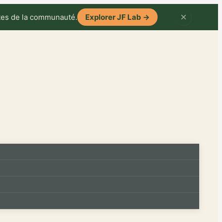
×
ntes de la communauté.
Explorer JF Lab
→