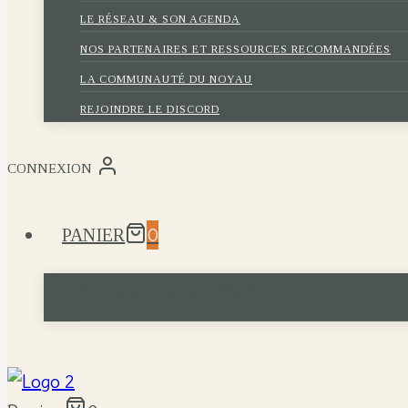
LE RÉSEAU & SON AGENDA
NOS PARTENAIRES ET RESSOURCES RECOMMANDÉES
LA COMMUNAUTÉ DU NOYAU
REJOINDRE LE DISCORD
CONNEXION
0
PANIER
Votre panier est vide.