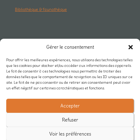
Bibliothèque & faunothèque
RESEAU & PRO
Gérer le consentement
Carte des projets
Pour offrir les meilleures expériences, nous utilisons des technologies telles
que les cookies pour stocker et/ou accéder aux informations des appareils.
Rejoindre Mycélium
Le fait de consentir à ces technologies nous permettra de traiter des
données telles que le comportement de navigation ou les ID uniques sur ce
Actualités du réseau
site. Le fait de ne pas consentir ou de retirer son consentement peut avoir
un effet négatif sur certaines caractéristiques et fonctions.
Nos partenaires
Accepter
/
Refuser
Voir les préférences