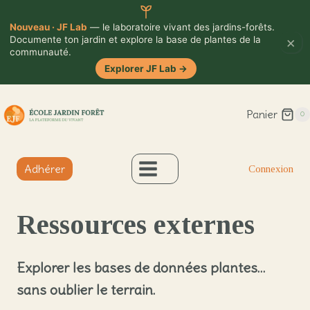
Nouveau · JF Lab
— le laboratoire vivant des jardins-forêts.
×
Documente ton jardin et explore la base de plantes de la
communauté.
Explorer JF Lab
→
Aller
Panier
au
0
contenu
Adhérer
Connexion
Ressources externes
Explorer les bases de données plantes…
sans oublier le terrain.